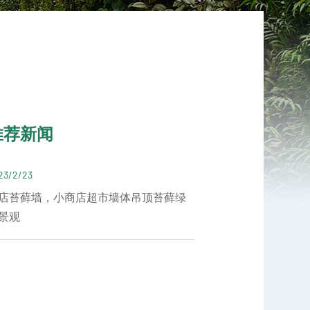
推荐新闻
23/2/23
店苔藓墙，小商店超市墙体吊顶苔藓绿
景观