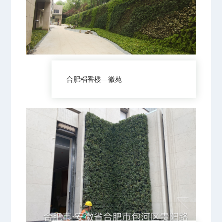
合肥稻香楼—徽苑