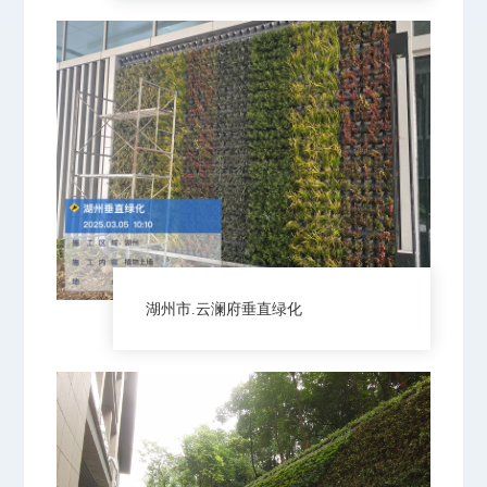
湖州市.云澜府垂直绿化